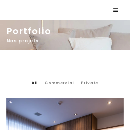
Portfolio
Nos projets
All
Commercial
Private